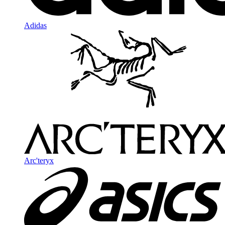
Adidas
Arc'teryx