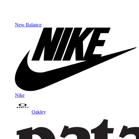
New Balance
Nike
Oakley