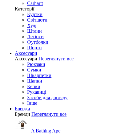
Carhartt
Категорії
Куртки
Світшоти
Худі
Штани
Легінси
Футболки
Шорти
Аксесуари
Аксесуари
Переглянути все
Рюкзаки
Сумки
Шкарпетки
Шапки
Кепки
Рукавиці
Засоби для догляду
Інше
Бренди
Бренди
Переглянути все
A Bathing Ape