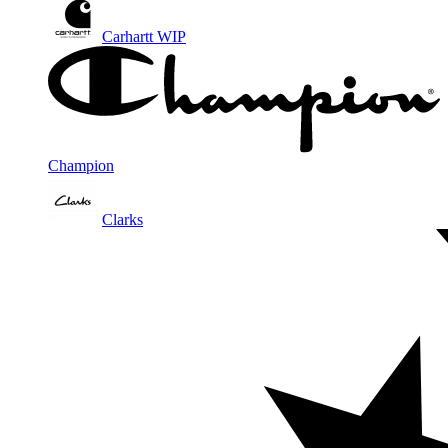
Carhartt WIP
Champion
Clarks