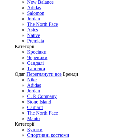
New Balance
Adidas
Salomon
Jordan
The North Face
Asics
Native
Premiata
Категорії
Кросівки
Черевики
Сандалі
Tапочки
Одяг
Переглянути все
Бренди
Nike
Adidas
Jordan
C. P. Company
Stone Island
Carhartt
The North Face
Manto
Категорії
Куртки
Спортивні костюми