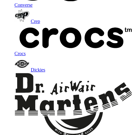
Converse
Crep
Crocs
Dickies