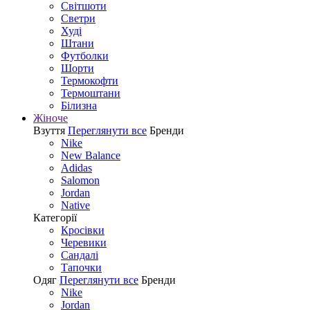
Світшоти
Светри
Худі
Штани
Футболки
Шорти
Термокофти
Термоштани
Білизна
Жіноче
Взуття
Переглянути все
Бренди
Nike
New Balance
Adidas
Salomon
Jordan
Native
Категорії
Кросівки
Черевики
Сандалі
Tапочки
Одяг
Переглянути все
Бренди
Nike
Jordan