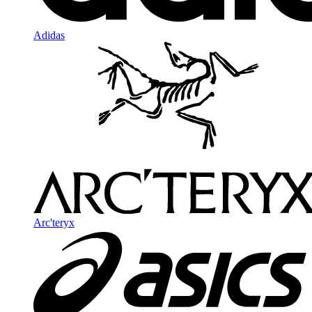
Adidas
Arc'teryx