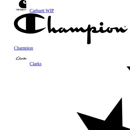
Carhartt WIP
Champion
Clarks