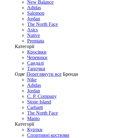
New Balance
Adidas
Salomon
Jordan
The North Face
Asics
Native
Premiata
Категорії
Кросівки
Черевики
Сандалі
Tапочки
Одяг
Переглянути все
Бренди
Nike
Adidas
Jordan
C. P. Company
Stone Island
Carhartt
The North Face
Manto
Категорії
Куртки
Спортивні костюми