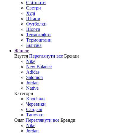
Світшоти
Светри
Худі
Штани
Футболки
Шорти
Термокофти
Термоштани
Білизна
Жіноче
Взуття
Переглянути все
Бренди
Nike
New Balance
Adidas
Salomon
Jordan
Native
Категорії
Кросівки
Черевики
Сандалі
Tапочки
Одяг
Переглянути все
Бренди
Nike
Jordan