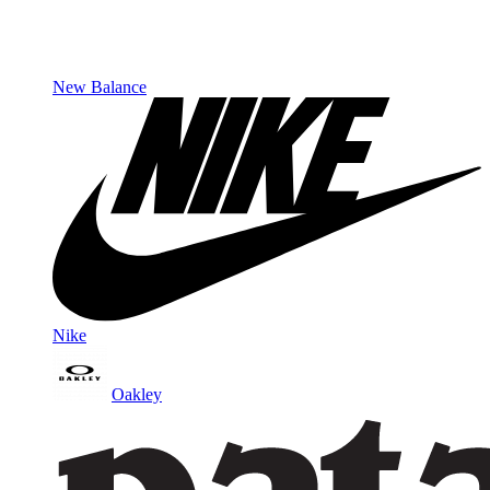
New Balance
Nike
Oakley