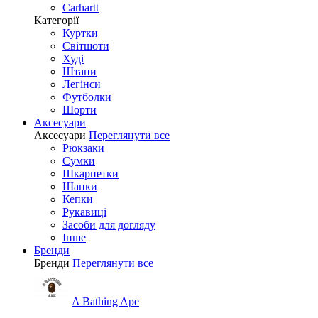
Carhartt
Категорії
Куртки
Світшоти
Худі
Штани
Легінси
Футболки
Шорти
Аксесуари
Аксесуари
Переглянути все
Рюкзаки
Сумки
Шкарпетки
Шапки
Кепки
Рукавиці
Засоби для догляду
Інше
Бренди
Бренди
Переглянути все
A Bathing Ape