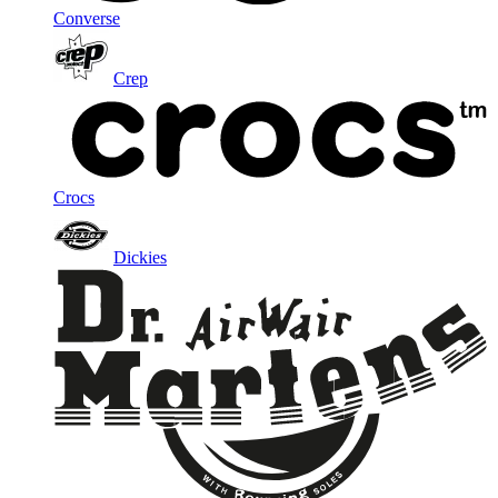
Converse
Crep
Crocs
Dickies