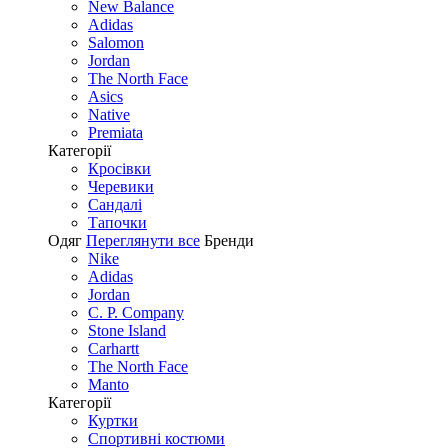
New Balance
Adidas
Salomon
Jordan
The North Face
Asics
Native
Premiata
Категорії
Кросівки
Черевики
Сандалі
Tапочки
Одяг
Переглянути все
Бренди
Nike
Adidas
Jordan
C. P. Company
Stone Island
Carhartt
The North Face
Manto
Категорії
Куртки
Спортивні костюми