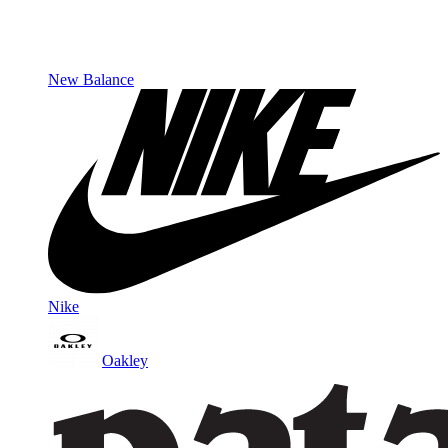
New Balance
Nike
Oakley