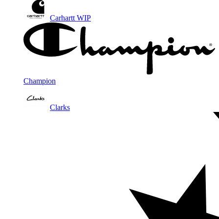
Carhartt WIP
Champion
Clarks