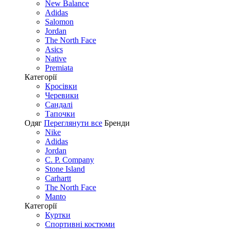
New Balance
Adidas
Salomon
Jordan
The North Face
Asics
Native
Premiata
Категорії
Кросівки
Черевики
Сандалі
Tапочки
Одяг
Переглянути все
Бренди
Nike
Adidas
Jordan
C. P. Company
Stone Island
Carhartt
The North Face
Manto
Категорії
Куртки
Спортивні костюми