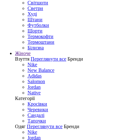
Світшоти
Светри
Худі
Штани
Футболки
Шорти
Термокофти
Термоштани
Білизна
Жіноче
Взуття
Переглянути все
Бренди
Nike
New Balance
Adidas
Salomon
Jordan
Native
Категорії
Кросівки
Черевики
Сандалі
Tапочки
Одяг
Переглянути все
Бренди
Nike
Jordan