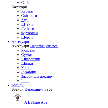
Carhartt
Категорії
Куртки
Світшоти
Худі
Штани
Легінси
Футболки
Шорти
Аксесуари
Аксесуари
Переглянути все
Рюкзаки
Сумки
Шкарпетки
Шапки
Кепки
Рукавиці
Засоби для догляду
Інше
Бренди
Бренди
Переглянути все
A Bathing Ape