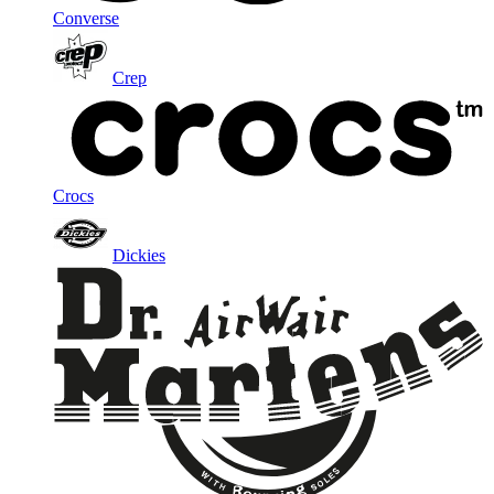
Converse
Crep
Crocs
Dickies