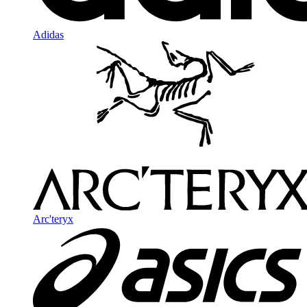
Adidas
Arc'teryx