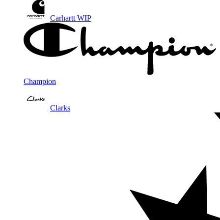
Carhartt WIP
Champion
Clarks