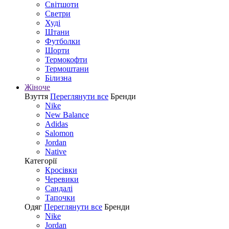
Світшоти
Светри
Худі
Штани
Футболки
Шорти
Термокофти
Термоштани
Білизна
Жіноче
Взуття
Переглянути все
Бренди
Nike
New Balance
Adidas
Salomon
Jordan
Native
Категорії
Кросівки
Черевики
Сандалі
Tапочки
Одяг
Переглянути все
Бренди
Nike
Jordan