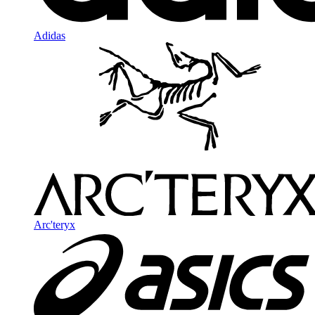
Adidas
Arc'teryx