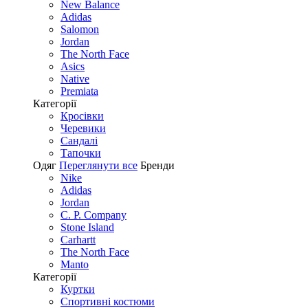
New Balance
Adidas
Salomon
Jordan
The North Face
Asics
Native
Premiata
Категорії
Кросівки
Черевики
Сандалі
Tапочки
Одяг
Переглянути все
Бренди
Nike
Adidas
Jordan
C. P. Company
Stone Island
Carhartt
The North Face
Manto
Категорії
Куртки
Спортивні костюми