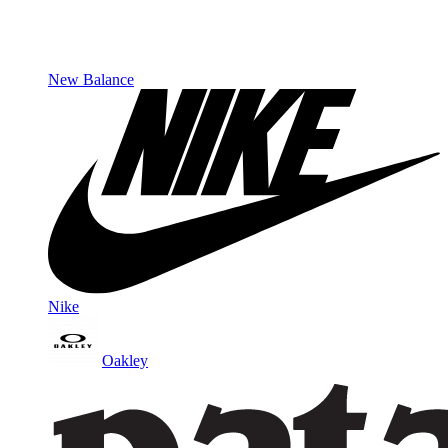
New Balance
Nike
Oakley