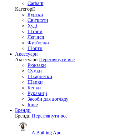
Carhartt
Категорії
Куртки
Світшоти
Худі
Штани
Легінси
Футболки
Шорти
Аксесуари
Аксесуари
Переглянути все
Рюкзаки
Сумки
Шкарпетки
Шапки
Кепки
Рукавиці
Засоби для догляду
Інше
Бренди
Бренди
Переглянути все
A Bathing Ape