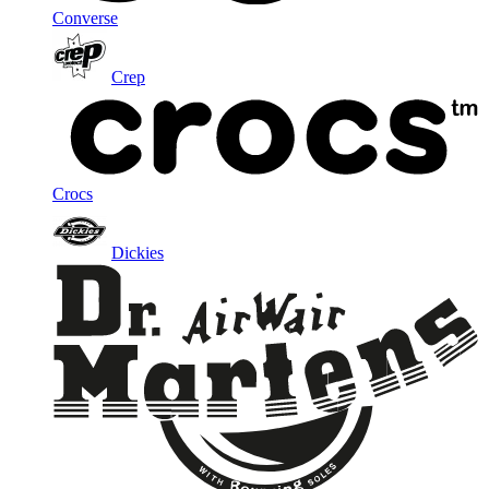
Converse
Crep
Crocs
Dickies