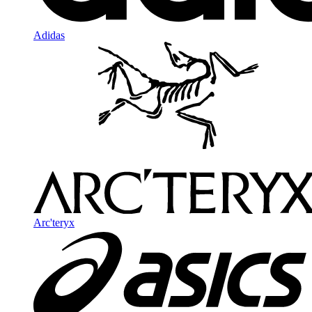
Adidas
Arc'teryx