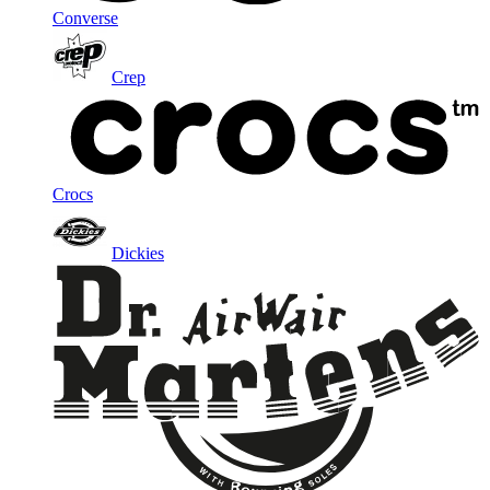
Converse
Crep
Crocs
Dickies