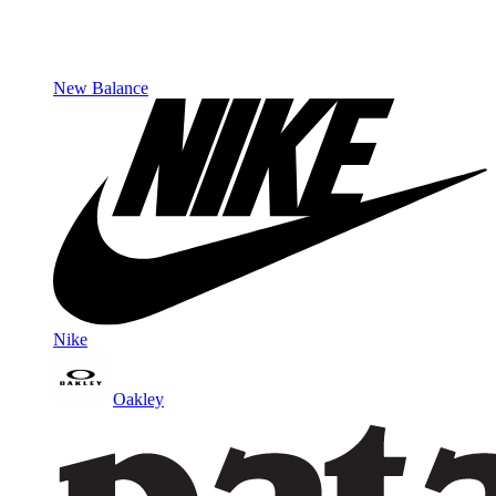
New Balance
Nike
Oakley