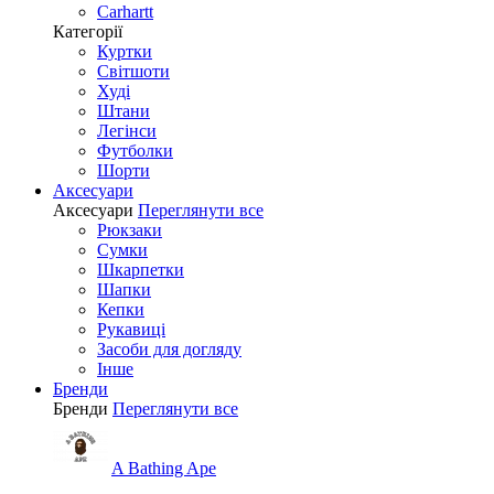
Carhartt
Категорії
Куртки
Світшоти
Худі
Штани
Легінси
Футболки
Шорти
Аксесуари
Аксесуари
Переглянути все
Рюкзаки
Сумки
Шкарпетки
Шапки
Кепки
Рукавиці
Засоби для догляду
Інше
Бренди
Бренди
Переглянути все
A Bathing Ape