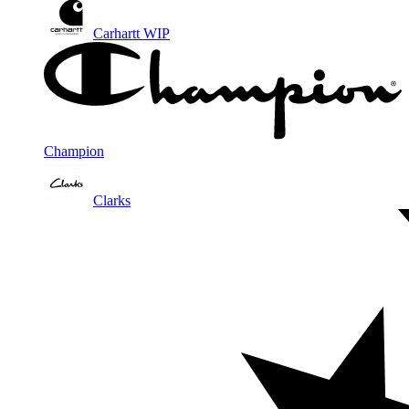
Carhartt WIP
Champion
Clarks