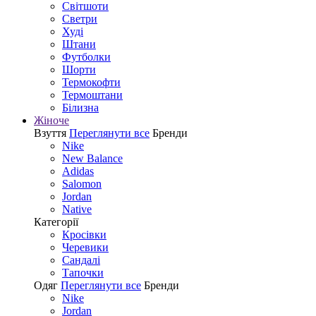
Світшоти
Светри
Худі
Штани
Футболки
Шорти
Термокофти
Термоштани
Білизна
Жіноче
Взуття
Переглянути все
Бренди
Nike
New Balance
Adidas
Salomon
Jordan
Native
Категорії
Кросівки
Черевики
Сандалі
Tапочки
Одяг
Переглянути все
Бренди
Nike
Jordan