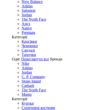
New Balance
Adidas
Salomon
Jordan
The North Face
Asics
Native
Premiata
Категорії
Кросівки
Черевики
Сандалі
Tапочки
Одяг
Переглянути все
Бренди
Nike
Adidas
Jordan
C. P. Company
Stone Island
Carhartt
The North Face
Manto
Категорії
Куртки
Спортивні костюми