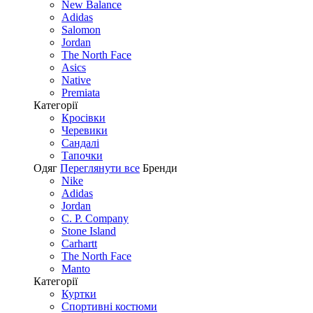
New Balance
Adidas
Salomon
Jordan
The North Face
Asics
Native
Premiata
Категорії
Кросівки
Черевики
Сандалі
Tапочки
Одяг
Переглянути все
Бренди
Nike
Adidas
Jordan
C. P. Company
Stone Island
Carhartt
The North Face
Manto
Категорії
Куртки
Спортивні костюми