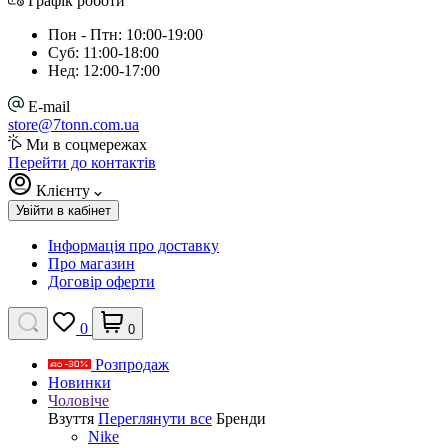
Графік роботи
Пон - Птн: 10:00-19:00
Суб: 11:00-18:00
Нед: 12:00-17:00
E-mail
store@7tonn.com.ua
Ми в соцмережах
Перейти до контактів
Клієнту
Увійти в кабінет
Інформація про доставку
Про магазин
Договір оферти
0
0
Розпродаж
Новинки
Чоловіче
Взуття
Переглянути все
Бренди
Nike