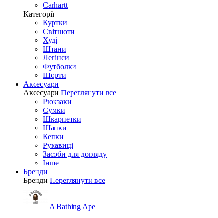
Carhartt
Категорії
Куртки
Світшоти
Худі
Штани
Легінси
Футболки
Шорти
Аксесуари
Аксесуари
Переглянути все
Рюкзаки
Сумки
Шкарпетки
Шапки
Кепки
Рукавиці
Засоби для догляду
Інше
Бренди
Бренди
Переглянути все
A Bathing Ape