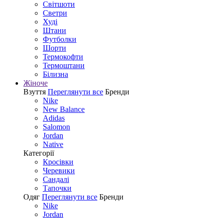
Світшоти
Светри
Худі
Штани
Футболки
Шорти
Термокофти
Термоштани
Білизна
Жіноче
Взуття
Переглянути все
Бренди
Nike
New Balance
Adidas
Salomon
Jordan
Native
Категорії
Кросівки
Черевики
Сандалі
Tапочки
Одяг
Переглянути все
Бренди
Nike
Jordan