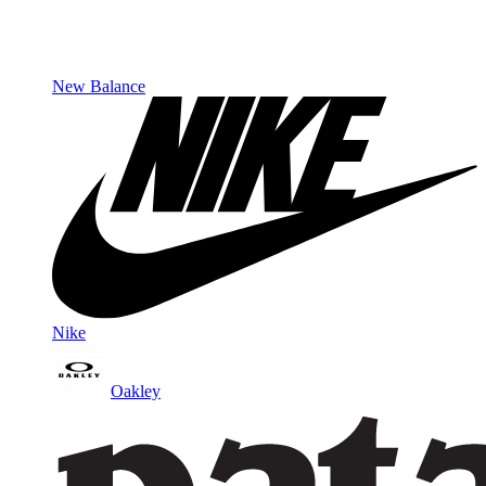
New Balance
Nike
Oakley