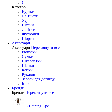
Carhartt
Категорії
Куртки
Світшоти
Худі
Штани
Легінси
Футболки
Шорти
Аксесуари
Аксесуари
Переглянути все
Рюкзаки
Сумки
Шкарпетки
Шапки
Кепки
Рукавиці
Засоби для догляду
Інше
Бренди
Бренди
Переглянути все
A Bathing Ape