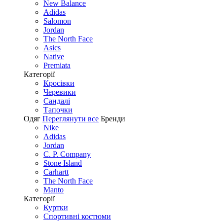
New Balance
Adidas
Salomon
Jordan
The North Face
Asics
Native
Premiata
Категорії
Кросівки
Черевики
Сандалі
Tапочки
Одяг
Переглянути все
Бренди
Nike
Adidas
Jordan
C. P. Company
Stone Island
Carhartt
The North Face
Manto
Категорії
Куртки
Спортивні костюми