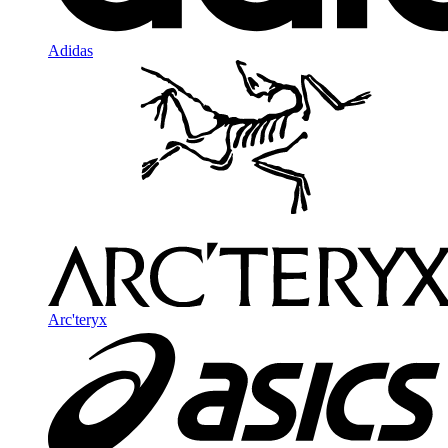
Adidas
Arc'teryx