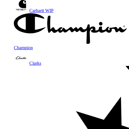
Carhartt WIP
Champion
Clarks