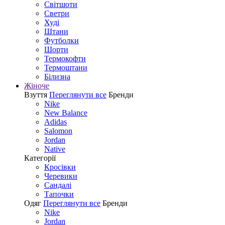
Світшоти
Светри
Худі
Штани
Футболки
Шорти
Термокофти
Термоштани
Білизна
Жіноче
Взуття
Переглянути все
Бренди
Nike
New Balance
Adidas
Salomon
Jordan
Native
Категорії
Кросівки
Черевики
Сандалі
Tапочки
Одяг
Переглянути все
Бренди
Nike
Jordan