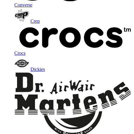
Converse
Crep
Crocs
Dickies