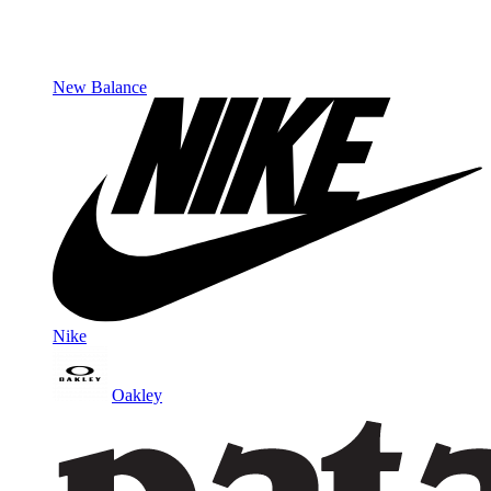
New Balance
Nike
Oakley