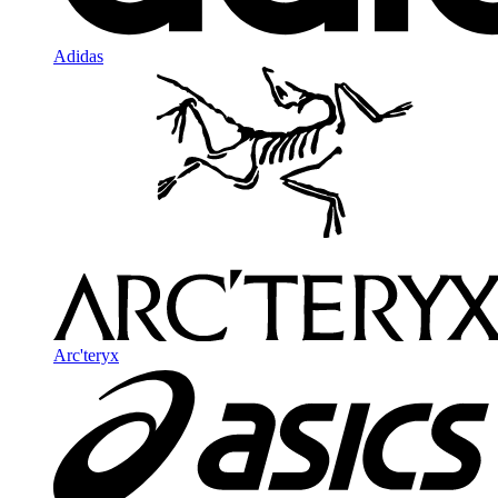
Adidas
Arc'teryx