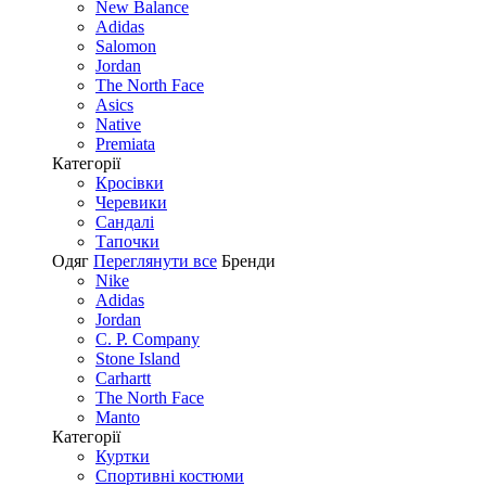
New Balance
Adidas
Salomon
Jordan
The North Face
Asics
Native
Premiata
Категорії
Кросівки
Черевики
Сандалі
Tапочки
Одяг
Переглянути все
Бренди
Nike
Adidas
Jordan
C. P. Company
Stone Island
Carhartt
The North Face
Manto
Категорії
Куртки
Спортивні костюми