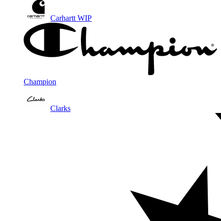
Carhartt WIP
Champion
Clarks