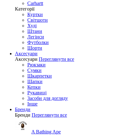
Carhartt
Категорії
Куртки
Світшоти
Худі
Штани
Легінси
Футболки
Шорти
Аксесуари
Аксесуари
Переглянути все
Рюкзаки
Сумки
Шкарпетки
Шапки
Кепки
Рукавиці
Засоби для догляду
Інше
Бренди
Бренди
Переглянути все
A Bathing Ape