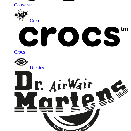
Converse
Crep
Crocs
Dickies