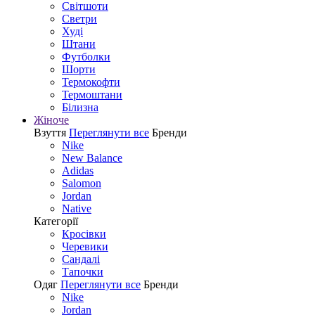
Світшоти
Светри
Худі
Штани
Футболки
Шорти
Термокофти
Термоштани
Білизна
Жіноче
Взуття
Переглянути все
Бренди
Nike
New Balance
Adidas
Salomon
Jordan
Native
Категорії
Кросівки
Черевики
Сандалі
Tапочки
Одяг
Переглянути все
Бренди
Nike
Jordan