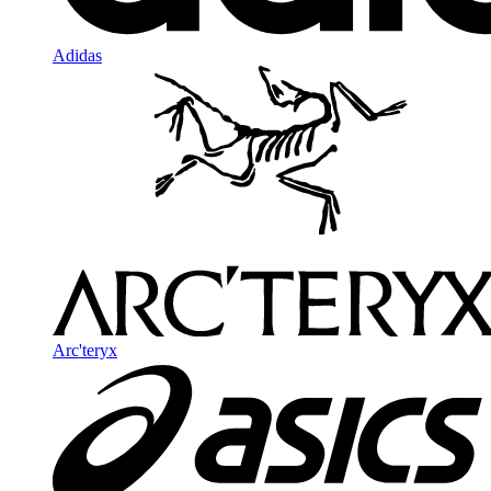
Adidas
Arc'teryx