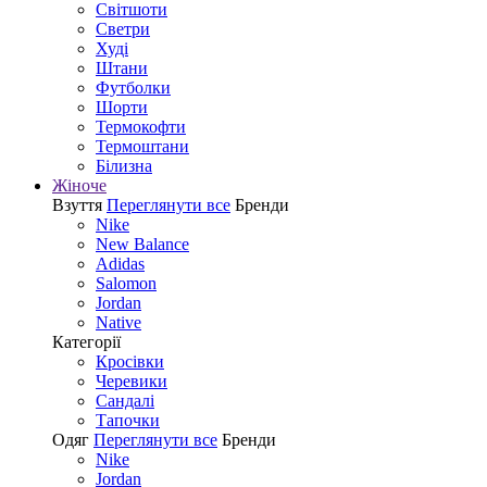
Світшоти
Светри
Худі
Штани
Футболки
Шорти
Термокофти
Термоштани
Білизна
Жіноче
Взуття
Переглянути все
Бренди
Nike
New Balance
Adidas
Salomon
Jordan
Native
Категорії
Кросівки
Черевики
Сандалі
Tапочки
Одяг
Переглянути все
Бренди
Nike
Jordan