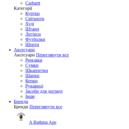
Carhartt
Категорії
Куртки
Світшоти
Худі
Штани
Легінси
Футболки
Шорти
Аксесуари
Аксесуари
Переглянути все
Рюкзаки
Сумки
Шкарпетки
Шапки
Кепки
Рукавиці
Засоби для догляду
Інше
Бренди
Бренди
Переглянути все
A Bathing Ape