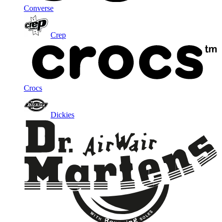
Converse
Crep
Crocs
Dickies