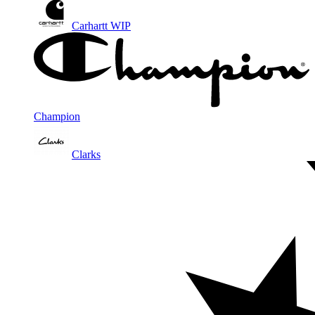
Carhartt WIP
Champion
Clarks