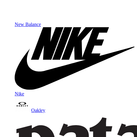
New Balance
Nike
Oakley