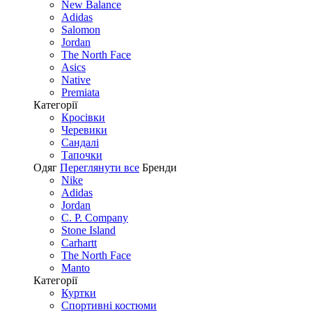
New Balance
Adidas
Salomon
Jordan
The North Face
Asics
Native
Premiata
Категорії
Кросівки
Черевики
Сандалі
Tапочки
Одяг
Переглянути все
Бренди
Nike
Adidas
Jordan
C. P. Company
Stone Island
Carhartt
The North Face
Manto
Категорії
Куртки
Спортивні костюми