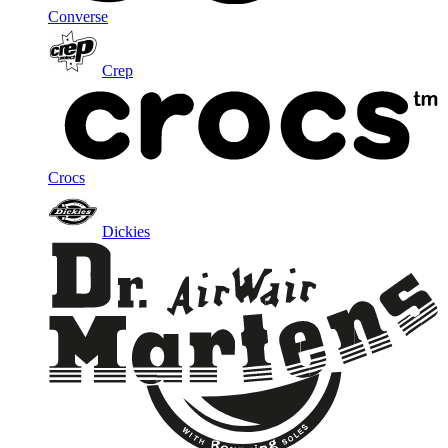
Converse
Crep
Crocs
Dickies