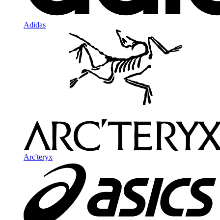
Adidas
Arc'teryx