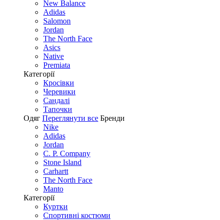
New Balance
Adidas
Salomon
Jordan
The North Face
Asics
Native
Premiata
Категорії
Кросівки
Черевики
Сандалі
Tапочки
Одяг
Переглянути все
Бренди
Nike
Adidas
Jordan
C. P. Company
Stone Island
Carhartt
The North Face
Manto
Категорії
Куртки
Спортивні костюми