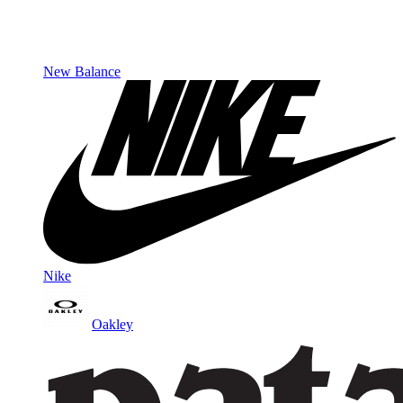
New Balance
Nike
Oakley