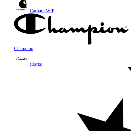
Carhartt WIP
Champion
Clarks