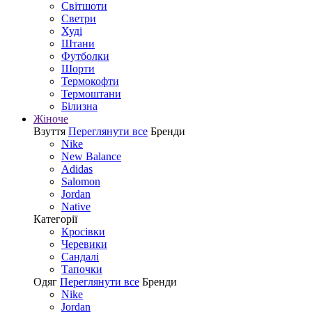
Світшоти
Светри
Худі
Штани
Футболки
Шорти
Термокофти
Термоштани
Білизна
Жіноче
Взуття
Переглянути все
Бренди
Nike
New Balance
Adidas
Salomon
Jordan
Native
Категорії
Кросівки
Черевики
Сандалі
Tапочки
Одяг
Переглянути все
Бренди
Nike
Jordan