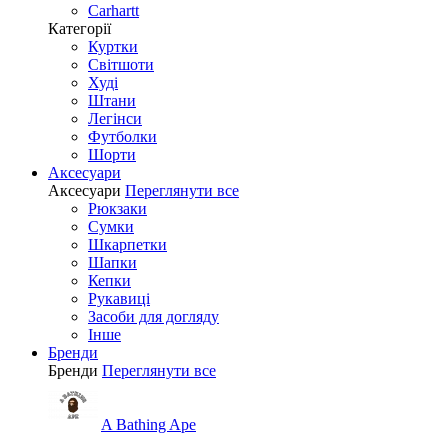
Carhartt
Категорії
Куртки
Світшоти
Худі
Штани
Легінси
Футболки
Шорти
Аксесуари
Аксесуари
Переглянути все
Рюкзаки
Сумки
Шкарпетки
Шапки
Кепки
Рукавиці
Засоби для догляду
Інше
Бренди
Бренди
Переглянути все
A Bathing Ape