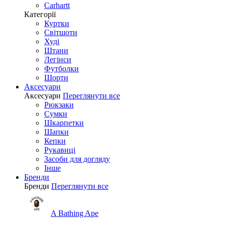
Carhartt
Категорії
Куртки
Світшоти
Худі
Штани
Легінси
Футболки
Шорти
Аксесуари
Аксесуари
Переглянути все
Рюкзаки
Сумки
Шкарпетки
Шапки
Кепки
Рукавиці
Засоби для догляду
Інше
Бренди
Бренди
Переглянути все
A Bathing Ape