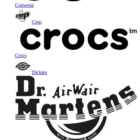
Converse
Crep
Crocs
Dickies