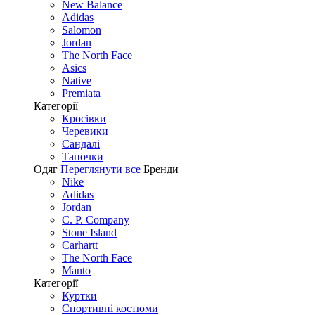
New Balance
Adidas
Salomon
Jordan
The North Face
Asics
Native
Premiata
Категорії
Кросівки
Черевики
Сандалі
Tапочки
Одяг
Переглянути все
Бренди
Nike
Adidas
Jordan
C. P. Company
Stone Island
Carhartt
The North Face
Manto
Категорії
Куртки
Спортивні костюми