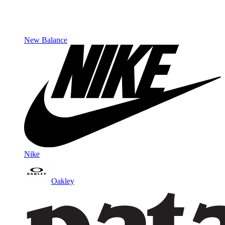
New Balance
Nike
Oakley