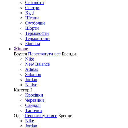
Світшоти
Светри
Худі
Штани
Футболки
Шорти
Термокофти
Термоштани
Білизна
Жіноче
Взуття
Переглянути все
Бренди
Nike
New Balance
Adidas
Salomon
Jordan
Native
Категорії
Кросівки
Черевики
Сандалі
Tапочки
Одяг
Переглянути все
Бренди
Nike
Jordan