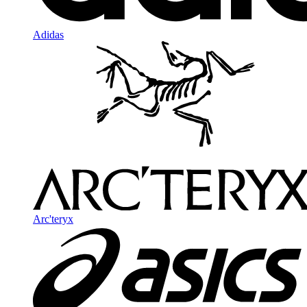
Adidas
Arc'teryx