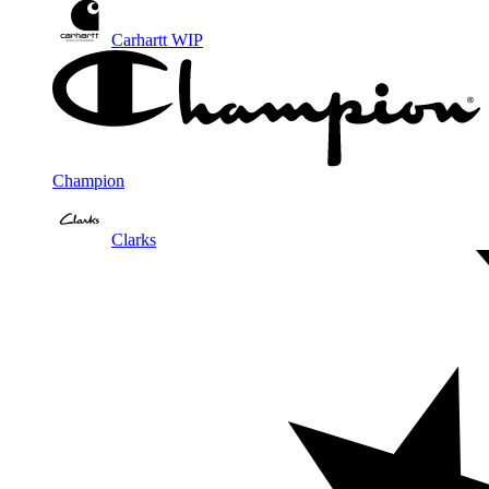
Carhartt WIP
Champion
Clarks