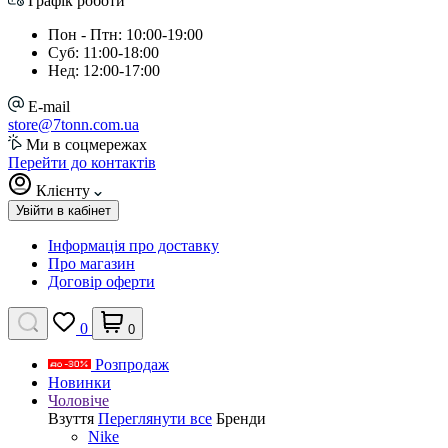
Графік роботи
Пон - Птн: 10:00-19:00
Суб: 11:00-18:00
Нед: 12:00-17:00
E-mail
store@7tonn.com.ua
Ми в соцмережах
Перейти до контактів
Клієнту
Увійти в кабінет
Інформація про доставку
Про магазин
Договір оферти
0
0
Розпродаж
Новинки
Чоловіче
Взуття
Переглянути все
Бренди
Nike