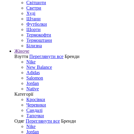
Світшоти
Светри
Худі
Штани
Футболки
Шорти
Термокофти
Термоштани
Білизна
Жіноче
Взуття
Переглянути все
Бренди
Nike
New Balance
Adidas
Salomon
Jordan
Native
Категорії
Кросівки
Черевики
Сандалі
Tапочки
Одяг
Переглянути все
Бренди
Nike
Jordan