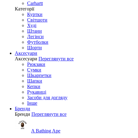
Carhartt
Категорії
Куртки
Світшоти
Худі
Штани
Легінси
Футболки
Шорти
Аксесуари
Аксесуари
Переглянути все
Рюкзаки
Сумки
Шкарпетки
Шапки
Кепки
Рукавиці
Засоби для догляду
Інше
Бренди
Бренди
Переглянути все
A Bathing Ape