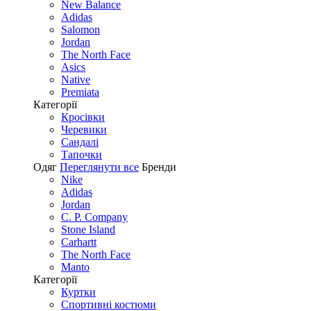
New Balance
Adidas
Salomon
Jordan
The North Face
Asics
Native
Premiata
Категорії
Кросівки
Черевики
Сандалі
Tапочки
Одяг
Переглянути все
Бренди
Nike
Adidas
Jordan
C. P. Company
Stone Island
Carhartt
The North Face
Manto
Категорії
Куртки
Спортивні костюми