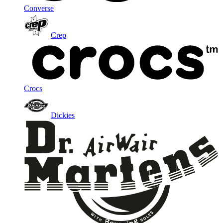
Converse
Crep
Crocs
Dickies