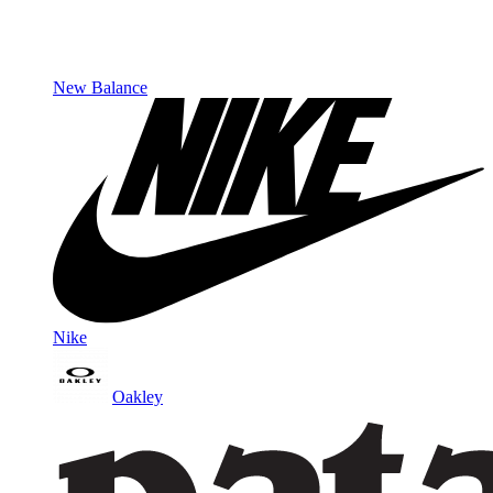
New Balance
Nike
Oakley