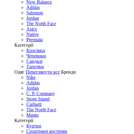
New Balance
Adidas
Salomon
Jordan
The North Face
Asics
Native
Premiata
Категорії
Кросівки
Черевики
Сандалі
Tапочки
Одяг
Переглянути все
Бренди
Nike
Adidas
Jordan
C. P. Company
Stone Island
Carhartt
The North Face
Manto
Категорії
Куртки
Спортивні костюми