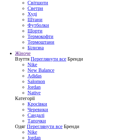
Світшоти
Светри
Худі
Штани
Футболки
Шорти
Термокофти
Термоштани
Білизна
Жіноче
Взуття
Переглянути все
Бренди
Nike
New Balance
Adidas
Salomon
Jordan
Native
Категорії
Кросівки
Черевики
Сандалі
Tапочки
Одяг
Переглянути все
Бренди
Nike
Jordan