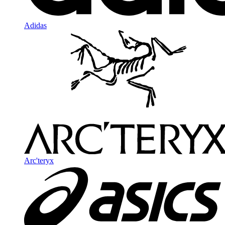
Adidas
Arc'teryx