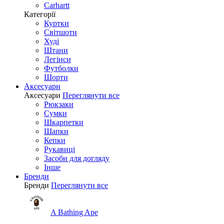
Carhartt
Категорії
Куртки
Світшоти
Худі
Штани
Легінси
Футболки
Шорти
Аксесуари
Аксесуари
Переглянути все
Рюкзаки
Сумки
Шкарпетки
Шапки
Кепки
Рукавиці
Засоби для догляду
Інше
Бренди
Бренди
Переглянути все
A Bathing Ape