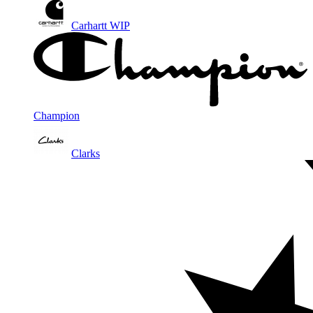
Carhartt WIP
Champion
Clarks