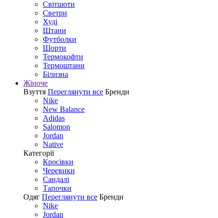
Світшоти
Светри
Худі
Штани
Футболки
Шорти
Термокофти
Термоштани
Білизна
Жіноче
Взуття
Переглянути все
Бренди
Nike
New Balance
Adidas
Salomon
Jordan
Native
Категорії
Кросівки
Черевики
Сандалі
Tапочки
Одяг
Переглянути все
Бренди
Nike
Jordan