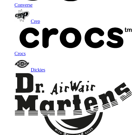
Converse
Crep
Crocs
Dickies