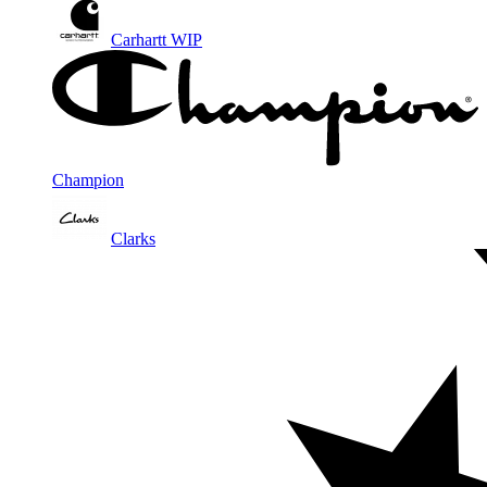
Carhartt WIP
Champion
Clarks