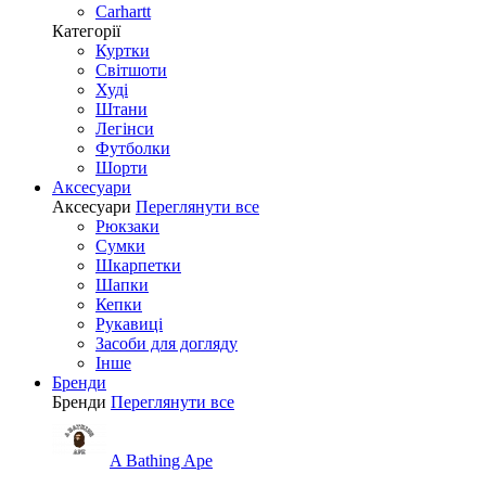
Carhartt
Категорії
Куртки
Світшоти
Худі
Штани
Легінси
Футболки
Шорти
Аксесуари
Аксесуари
Переглянути все
Рюкзаки
Сумки
Шкарпетки
Шапки
Кепки
Рукавиці
Засоби для догляду
Інше
Бренди
Бренди
Переглянути все
A Bathing Ape