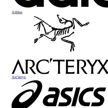
Adidas
Arc'teryx