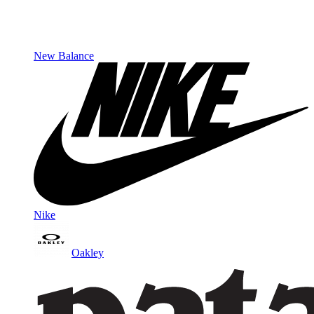
New Balance
Nike
Oakley