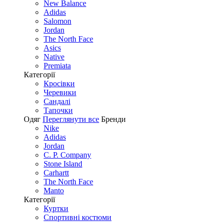
New Balance
Adidas
Salomon
Jordan
The North Face
Asics
Native
Premiata
Категорії
Кросівки
Черевики
Сандалі
Tапочки
Одяг
Переглянути все
Бренди
Nike
Adidas
Jordan
C. P. Company
Stone Island
Carhartt
The North Face
Manto
Категорії
Куртки
Спортивні костюми