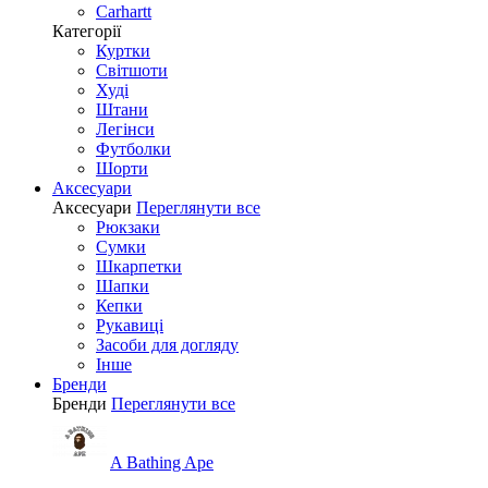
Carhartt
Категорії
Куртки
Світшоти
Худі
Штани
Легінси
Футболки
Шорти
Аксесуари
Аксесуари
Переглянути все
Рюкзаки
Сумки
Шкарпетки
Шапки
Кепки
Рукавиці
Засоби для догляду
Інше
Бренди
Бренди
Переглянути все
A Bathing Ape