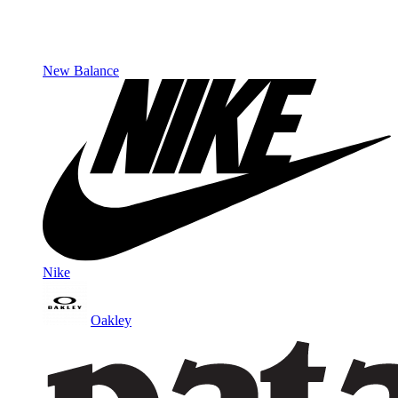
New Balance
Nike
Oakley