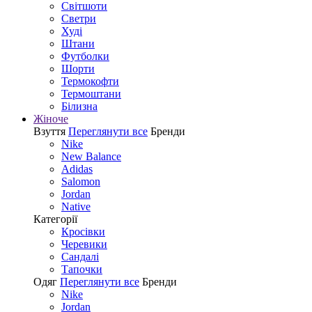
Світшоти
Светри
Худі
Штани
Футболки
Шорти
Термокофти
Термоштани
Білизна
Жіноче
Взуття
Переглянути все
Бренди
Nike
New Balance
Adidas
Salomon
Jordan
Native
Категорії
Кросівки
Черевики
Сандалі
Tапочки
Одяг
Переглянути все
Бренди
Nike
Jordan