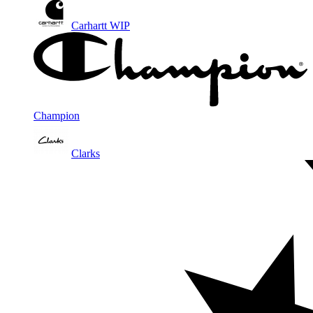
Carhartt WIP
Champion
Clarks