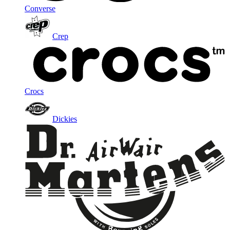
Converse
Crep
Crocs
Dickies