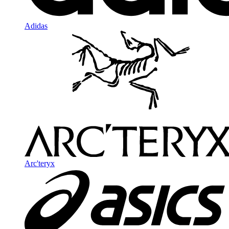
Adidas
Arc'teryx