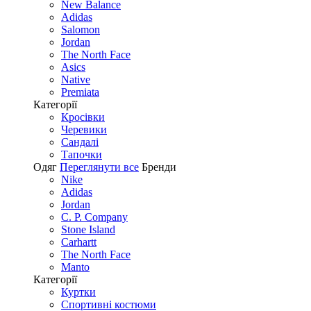
New Balance
Adidas
Salomon
Jordan
The North Face
Asics
Native
Premiata
Категорії
Кросівки
Черевики
Сандалі
Tапочки
Одяг
Переглянути все
Бренди
Nike
Adidas
Jordan
C. P. Company
Stone Island
Carhartt
The North Face
Manto
Категорії
Куртки
Спортивні костюми