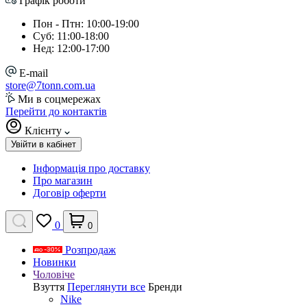
Графік роботи
Пон - Птн: 10:00-19:00
Суб: 11:00-18:00
Нед: 12:00-17:00
E-mail
store@7tonn.com.ua
Ми в соцмережах
Перейти до контактів
Клієнту
Увійти в кабінет
Інформація про доставку
Про магазин
Договір оферти
0
0
Розпродаж
Новинки
Чоловіче
Взуття
Переглянути все
Бренди
Nike