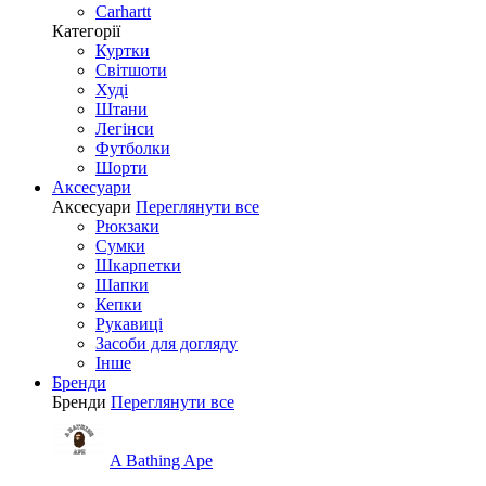
Carhartt
Категорії
Куртки
Світшоти
Худі
Штани
Легінси
Футболки
Шорти
Аксесуари
Аксесуари
Переглянути все
Рюкзаки
Сумки
Шкарпетки
Шапки
Кепки
Рукавиці
Засоби для догляду
Інше
Бренди
Бренди
Переглянути все
A Bathing Ape