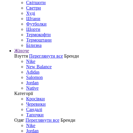
Світшоти
Светри
Худі
Штани
Футболки
Шорти
Термокофти
Термоштани
Білизна
Жіноче
Взуття
Переглянути все
Бренди
Nike
New Balance
Adidas
Salomon
Jordan
Native
Категорії
Кросівки
Черевики
Сандалі
Tапочки
Одяг
Переглянути все
Бренди
Nike
Jordan