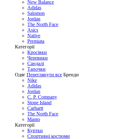
New Balance
Adidas
Salomon
Jordan
The North Face
Asics
Native
Premiata
Категорії
Кросівки
Черевики
Сандалі
Tапочки
Одяг
Переглянути все
Бренди
Nike
Adidas
Jordan
C. P. Company
Stone Island
Carhartt
The North Face
Manto
Категорії
Куртки
Спортивні костюми