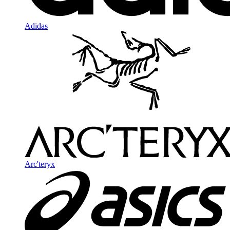
Adidas
Arc'teryx