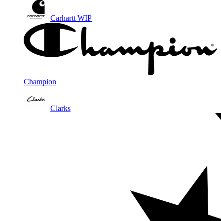
Carhartt WIP
Champion
Clarks