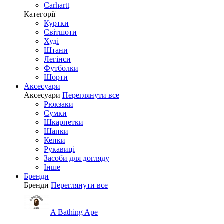
Carhartt
Категорії
Куртки
Світшоти
Худі
Штани
Легінси
Футболки
Шорти
Аксесуари
Аксесуари
Переглянути все
Рюкзаки
Сумки
Шкарпетки
Шапки
Кепки
Рукавиці
Засоби для догляду
Інше
Бренди
Бренди
Переглянути все
A Bathing Ape