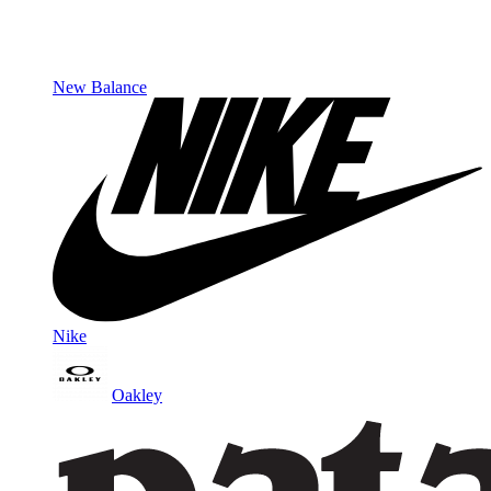
New Balance
Nike
Oakley