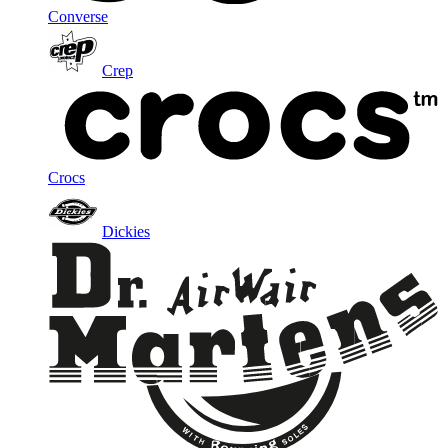
Converse
Crep
Crocs
Dickies