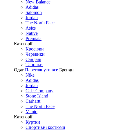
New Balance
Adidas
Salomon
Jordan
The North Face
Asics
Native
Premiata
Категорії
Кросівки
Черевики
Сандалі
Tапочки
Одяг
Переглянути все
Бренди
Nike
Adidas
Jordan
C. P. Company
Stone Island
Carhartt
The North Face
Manto
Категорії
Куртки
Спортивні костюми