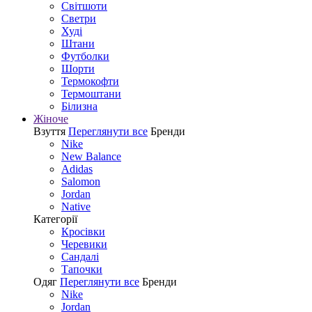
Світшоти
Светри
Худі
Штани
Футболки
Шорти
Термокофти
Термоштани
Білизна
Жіноче
Взуття
Переглянути все
Бренди
Nike
New Balance
Adidas
Salomon
Jordan
Native
Категорії
Кросівки
Черевики
Сандалі
Tапочки
Одяг
Переглянути все
Бренди
Nike
Jordan