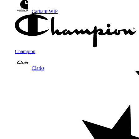
Carhartt WIP
Champion
Clarks