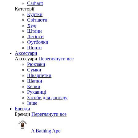
Carhartt
Категорії
Куртки
Світшоти
Худі
Штани
Легінси
Футболки
Шорти
Аксесуари
Аксесуари
Переглянути все
Рюкзаки
Сумки
Шкарпетки
Шапки
Кепки
Рукавиці
Засоби для догляду
Інше
Бренди
Бренди
Переглянути все
A Bathing Ape