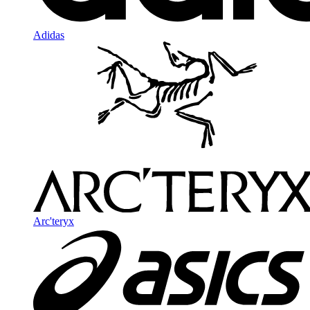
Adidas
Arc'teryx