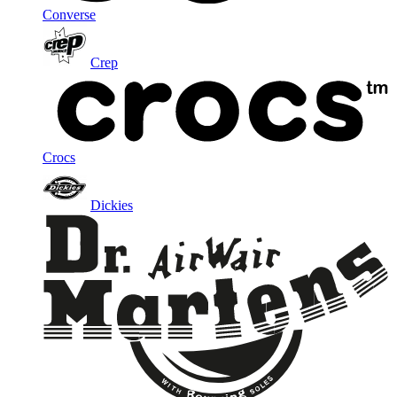
Converse
Crep
Crocs
Dickies