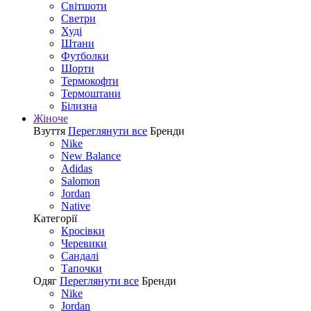
Світшоти
Светри
Худі
Штани
Футболки
Шорти
Термокофти
Термоштани
Білизна
Жіноче
Взуття
Переглянути все
Бренди
Nike
New Balance
Adidas
Salomon
Jordan
Native
Категорії
Кросівки
Черевики
Сандалі
Tапочки
Одяг
Переглянути все
Бренди
Nike
Jordan