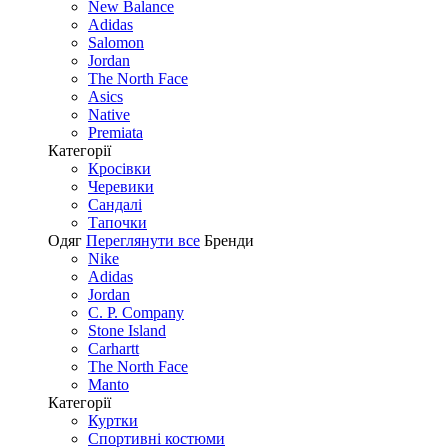
New Balance
Adidas
Salomon
Jordan
The North Face
Asics
Native
Premiata
Категорії
Кросівки
Черевики
Сандалі
Tапочки
Одяг
Переглянути все
Бренди
Nike
Adidas
Jordan
C. P. Company
Stone Island
Carhartt
The North Face
Manto
Категорії
Куртки
Спортивні костюми