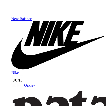
New Balance
Nike
Oakley