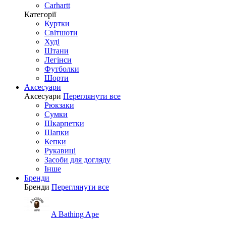
Carhartt
Категорії
Куртки
Світшоти
Худі
Штани
Легінси
Футболки
Шорти
Аксесуари
Аксесуари
Переглянути все
Рюкзаки
Сумки
Шкарпетки
Шапки
Кепки
Рукавиці
Засоби для догляду
Інше
Бренди
Бренди
Переглянути все
A Bathing Ape