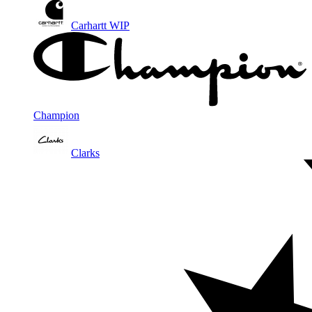
Carhartt WIP
Champion
Clarks