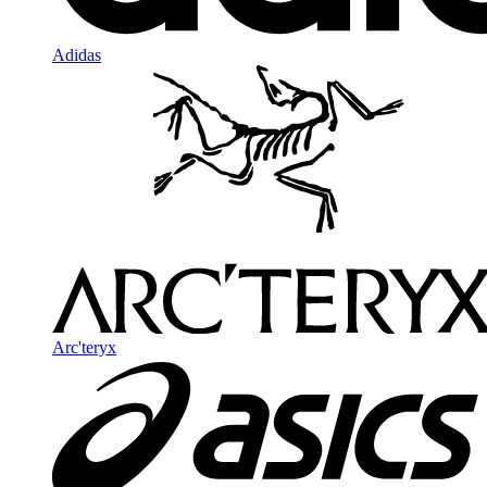
Adidas
Arc'teryx