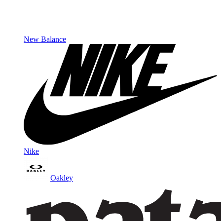
New Balance
Nike
Oakley