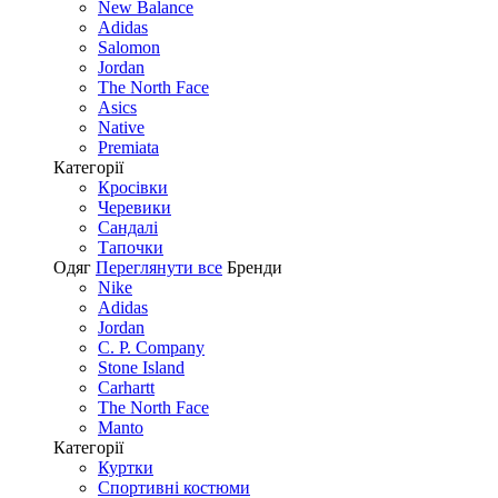
New Balance
Adidas
Salomon
Jordan
The North Face
Asics
Native
Premiata
Категорії
Кросівки
Черевики
Сандалі
Tапочки
Одяг
Переглянути все
Бренди
Nike
Adidas
Jordan
C. P. Company
Stone Island
Carhartt
The North Face
Manto
Категорії
Куртки
Спортивні костюми