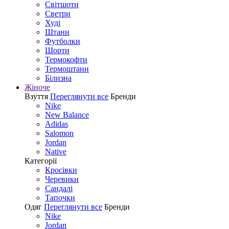
Світшоти
Светри
Худі
Штани
Футболки
Шорти
Термокофти
Термоштани
Білизна
Жіноче
Взуття
Переглянути все
Бренди
Nike
New Balance
Adidas
Salomon
Jordan
Native
Категорії
Кросівки
Черевики
Сандалі
Tапочки
Одяг
Переглянути все
Бренди
Nike
Jordan