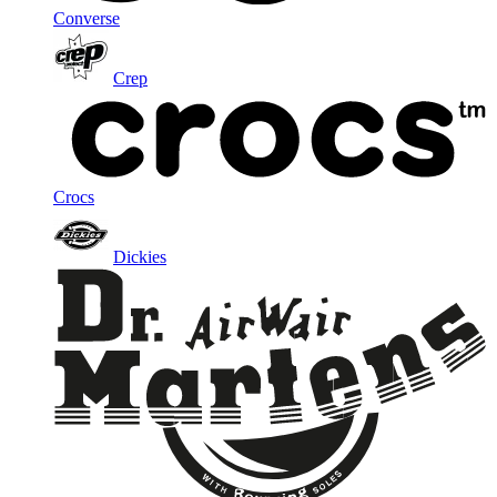
Converse
Crep
Crocs
Dickies