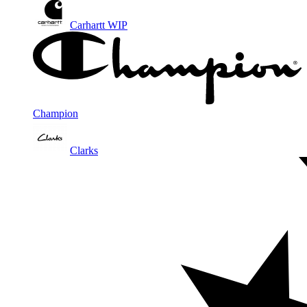
Carhartt WIP
Champion
Clarks