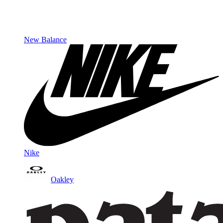
New Balance
Nike
Oakley