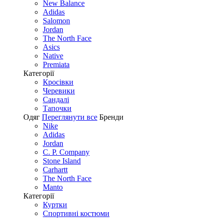
New Balance
Adidas
Salomon
Jordan
The North Face
Asics
Native
Premiata
Категорії
Кросівки
Черевики
Сандалі
Tапочки
Одяг
Переглянути все
Бренди
Nike
Adidas
Jordan
C. P. Company
Stone Island
Carhartt
The North Face
Manto
Категорії
Куртки
Спортивні костюми