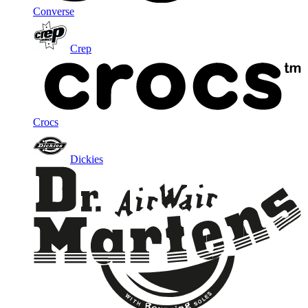
Converse
Crep
Crocs
Dickies