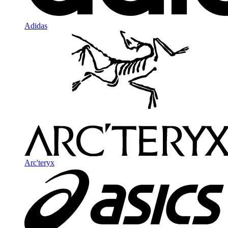
Adidas
Arc'teryx