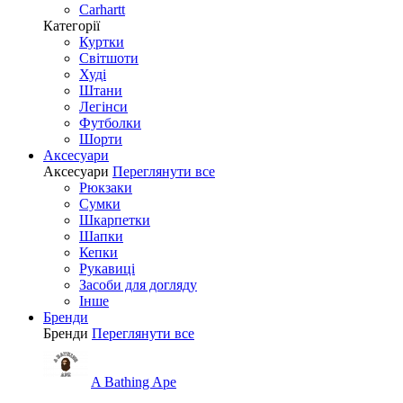
Carhartt
Категорії
Куртки
Світшоти
Худі
Штани
Легінси
Футболки
Шорти
Аксесуари
Аксесуари
Переглянути все
Рюкзаки
Сумки
Шкарпетки
Шапки
Кепки
Рукавиці
Засоби для догляду
Інше
Бренди
Бренди
Переглянути все
A Bathing Ape