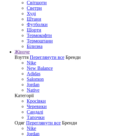
Світшоти
Светри
Худі
Штани
Футболки
Шорти
Термокофти
Термоштани
Білизна
Жіноче
Взуття
Переглянути все
Бренди
Nike
New Balance
Adidas
Salomon
Jordan
Native
Категорії
Кросівки
Черевики
Сандалі
Tапочки
Одяг
Переглянути все
Бренди
Nike
Jordan